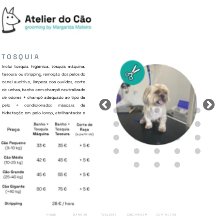
TOSQUIA
Inclui tosquia higiénica, tosquia máquina,
S
tesoura ou stripping, remoção dos pelos do
canal auditivo, limpeza dos ouvidos, corte
de unhas, banho com champô neutralizado
de odores + champô adequado ao tipo de
pelo + condicionador, máscara de
hidratação em pelo longo, abrilhantador e
perfume.
HOME
BANHOS
TOSQUIAS
ESCOVAGEM
CONTACTOS